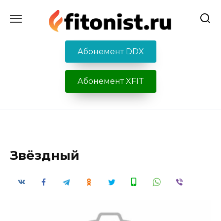
Перейти
к
содержанию
Абонемент DDX
Абонемент XFIT
Звёздный