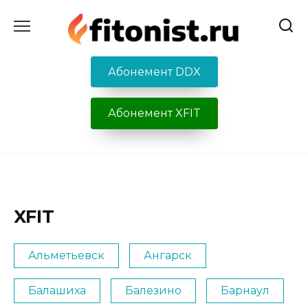
Перейти
к
содержанию
Абонемент DDX
Абонемент XFIT
XFIT
Альметьевск
Ангарск
Балашиха
Балезино
Барнаул