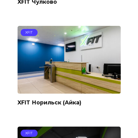
XFIT Чулково
XFIT
XFIT Норильск (Айка)
XFIT