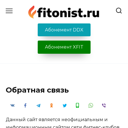
Перейти
к
содержанию
Абонемент DDX
Абонемент XFIT
Обратная связь
Данный сайт является неофициальным и
информационным сайтом сети фитнес-клубов