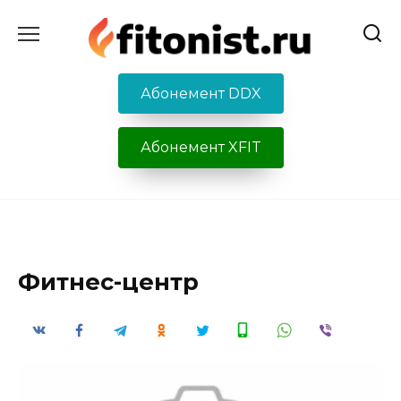
Перейти
к
содержанию
Абонемент DDX
Абонемент XFIT
Фитнес-центр