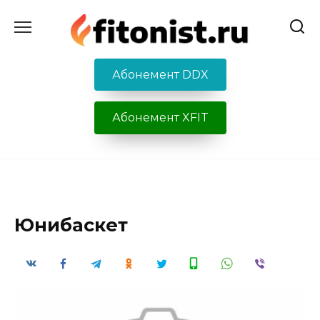
Перейти
к
содержанию
Абонемент DDX
Абонемент XFIT
Юнибаскет