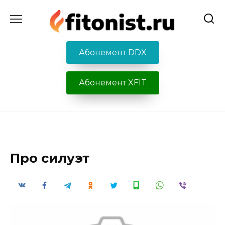
Перейти
к
содержанию
Абонемент DDX
Абонемент XFIT
Про силуэт