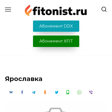
Перейти
к
содержанию
Абонемент DDX
Абонемент XFIT
Ярославка