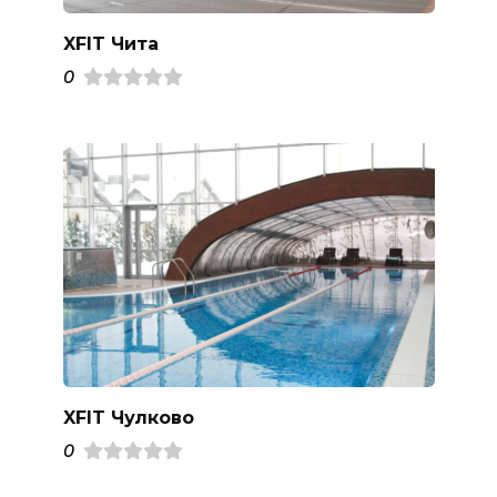
XFIT Чита
0
XFIT Чулково
0