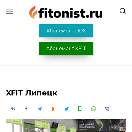
Перейти
к
содержанию
Абонемент DDX
Абонемент XFIT
XFIT Липецк