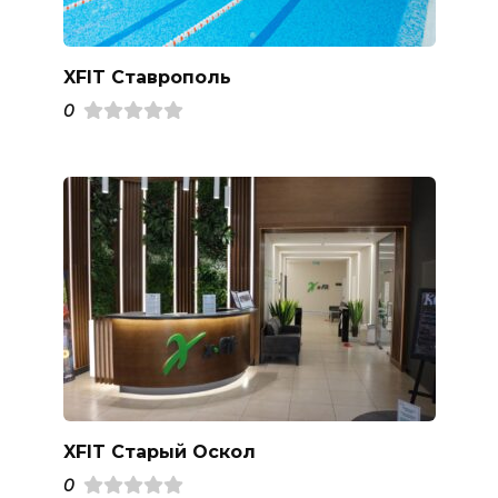
XFIT Ставрополь
0
XFIT Старый Оскол
0