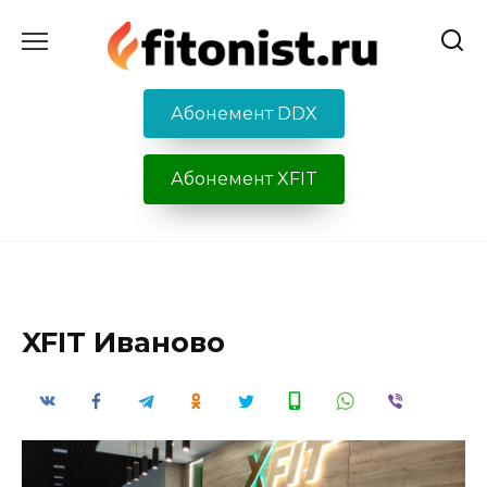
Перейти
к
содержанию
Абонемент DDX
Абонемент XFIT
XFIT Иваново