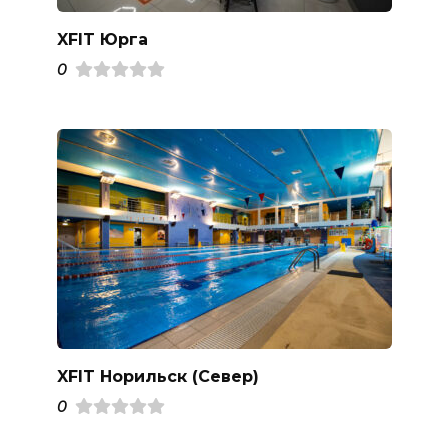
XFIT Юрга
0
XFIT Норильск (Север)
0