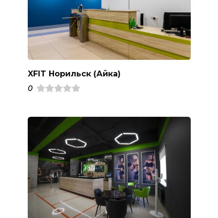
XFIT Норильск (Айка)
0