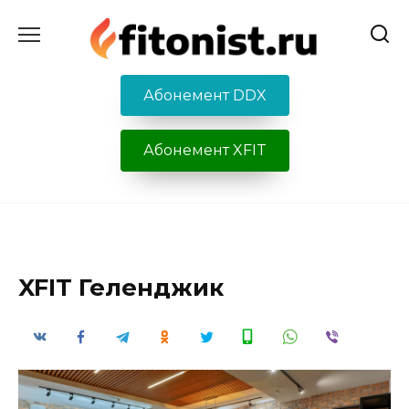
Перейти
к
содержанию
Абонемент DDX
Абонемент XFIT
XFIT Геленджик