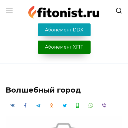
Перейти
к
содержанию
Абонемент DDX
Абонемент XFIT
Волшебный город