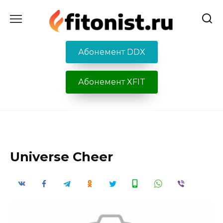
Перейти
к
содержанию
Абонемент DDX
Абонемент XFIT
Universe Cheer