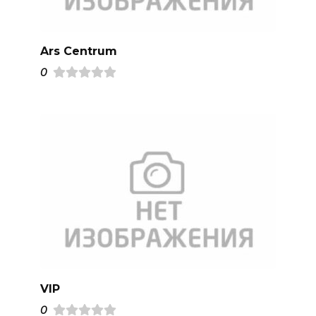
Ars Centrum
0
VIP
0