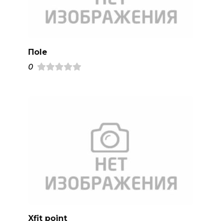
Пole
0
Xfit point