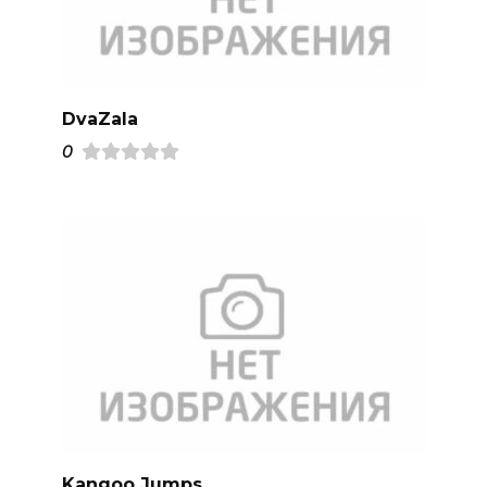
DvaZala
0
Kangoo Jumps