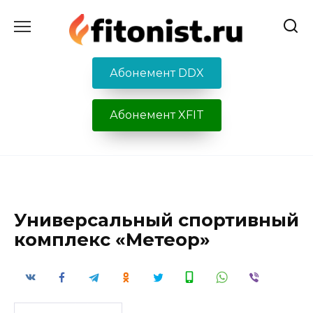
Перейти
к
содержанию
Абонемент DDX
Абонемент XFIT
Универсальный спортивный
комплекс «Метеор»