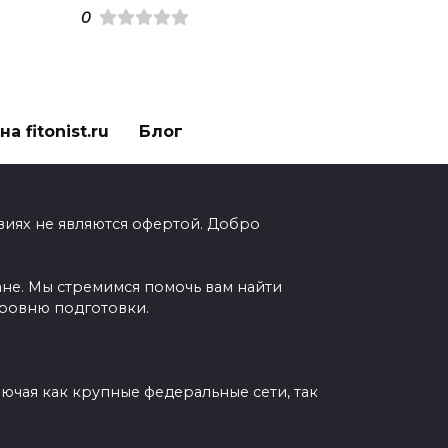
0
а fitonist.ru
Блог
виях не являются офертой. Добро
ане. Мы стремимся помочь вам найти
уровню подготовки.
чая как крупные федеральные сети, так