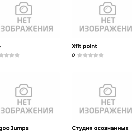
e
Xfit point
0
goo Jumps
Студия осознанных