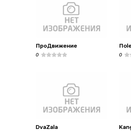
ПроДвижение
Пol
0
0
DvaZala
Kan