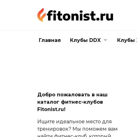
Перейти
к
содержанию
Главная
Клубы DDX
Клубы 
Добро пожаловать в наш
каталог фитнес-клубов
Fitonist.ru!
Ищите идеальное место для
тренировок? Мы поможем вам
найти фитнес-клуб, который