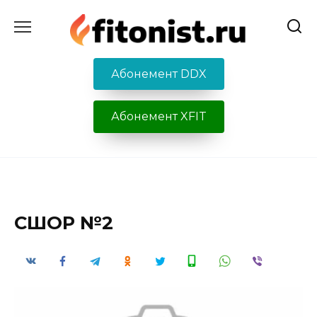
Перейти
к
содержанию
Абонемент DDX
Абонемент XFIT
СШОР №2