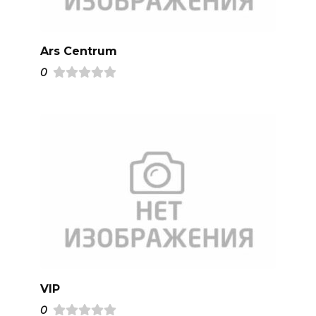
Ars Centrum
0
VIP
0