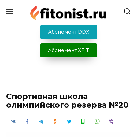
Перейти
к
содержанию
Абонемент DDX
Абонемент XFIT
Спортивная школа
олимпийского резерва №20