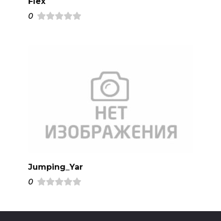
Flex
0
Jumping_Yar
0