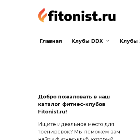
Перейти
к
содержанию
Главная
Клубы DDX
Клубы 
Добро пожаловать в наш
каталог фитнес-клубов
Fitonist.ru!
Ищите идеальное место для
тренировок? Мы поможем вам
найти фитнес-клуб, который