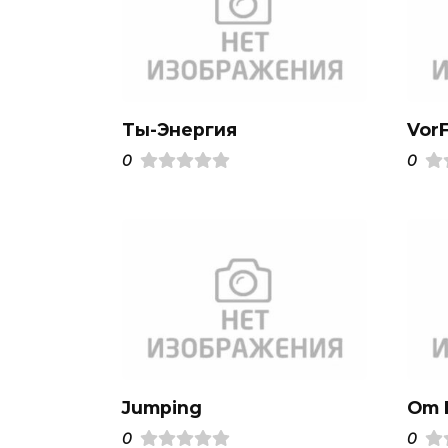
Ты-Энергия
VorF
0
0
Jumping
Om F
0
0