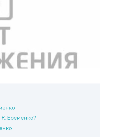
еменко
 К. Еременко?
менко