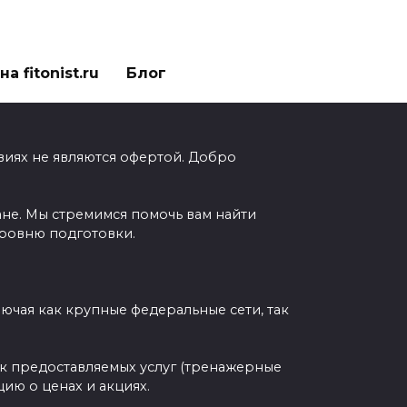
а fitonist.ru
Блог
виях не являются офертой. Добро
ане. Мы стремимся помочь вам найти
уровню подготовки.
чая как крупные федеральные сети, так
ок предоставляемых услуг (тренажерные
ию о ценах и акциях.