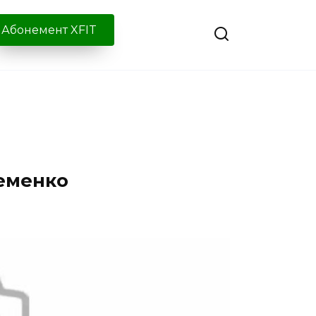
Абонемент XFIT
ременко