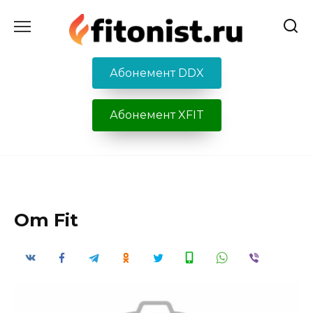
Перейти
к
содержанию
Абонемент DDX
Абонемент XFIT
Om Fit