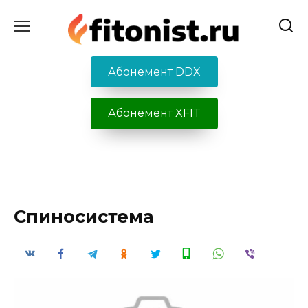
Перейти
к
содержанию
Абонемент DDX
Абонемент XFIT
Спиносистема