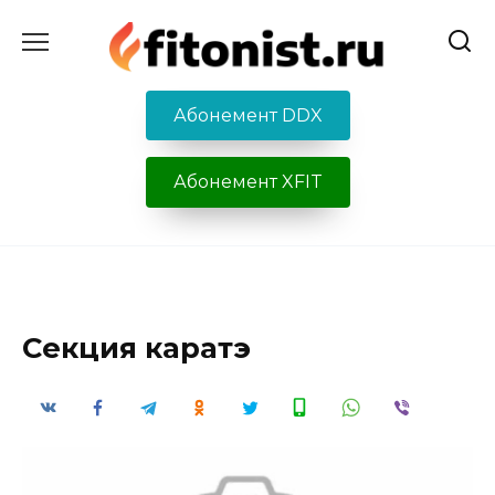
Перейти
к
содержанию
Абонемент DDX
Абонемент XFIT
Секция каратэ