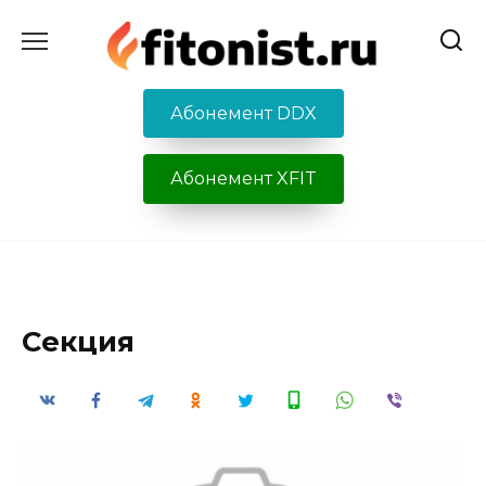
Перейти
к
содержанию
Абонемент DDX
Абонемент XFIT
Секция