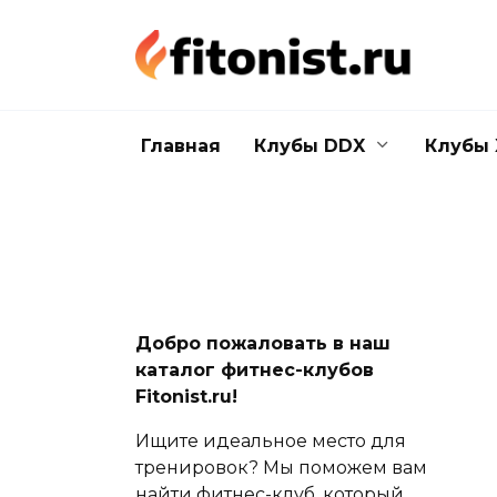
Перейти
к
содержанию
Главная
Клубы DDX
Клубы 
Добро пожаловать в наш
каталог фитнес-клубов
Fitonist.ru!
Ищите идеальное место для
тренировок? Мы поможем вам
найти фитнес-клуб, который