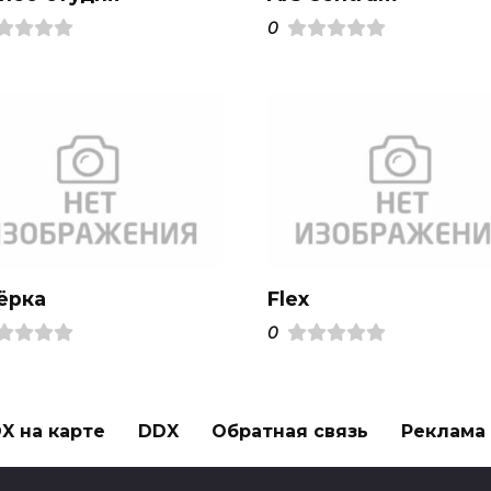
0
ёрка
Flex
0
X на карте
DDX
Обратная связь
Реклама н