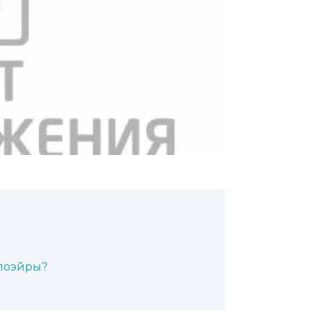
апоэйры?