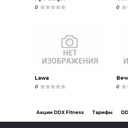
0
0
Lawa
Веч
0
0
Акции DDX Fitness
Тарифы
DD