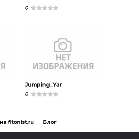
0
Jumping_Yar
0
а fitonist.ru
Блог