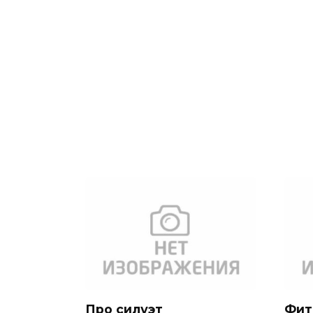
Про силуэт
Фит