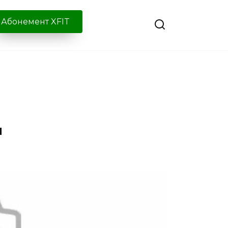
Абонемент XFIT
ы