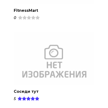
FitnessMart
0
Соседи тут
5