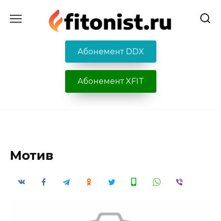
Перейти
к
содержанию
Абонемент DDX
Абонемент XFIT
Мотив