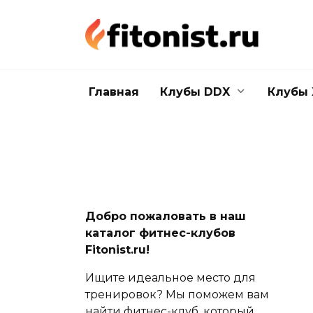
Перейти
к
содержанию
Главная
Клубы DDX
Клубы 
Добро пожаловать в наш
каталог фитнес-клубов
Fitonist.ru!
Ищите идеальное место для
тренировок? Мы поможем вам
найти фитнес-клуб, который