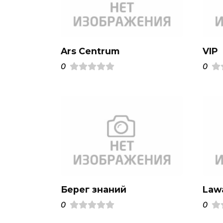
Ars Centrum
VIP
0
0
Берег знаний
Law
0
0