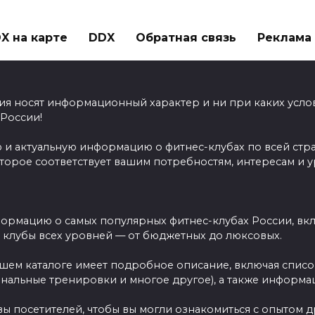
X на карте
DDX
Обратная связь
Реклама н
ия носят информационный характер и ни при каких усло
 России!
 и актуальную информацию о фитнес-клубах по всей стр
оторое соответствует вашим потребностям, интересам и 
ормацию о самых популярных фитнес-клубах России, вклю
ы клубы всех уровней — от бюджетных до люксовых.
ашем каталоге имеет подробное описание, включая спис
ональные тренировки и многое другое), а также информац
вы посетителей, чтобы вы могли ознакомиться с опытом 