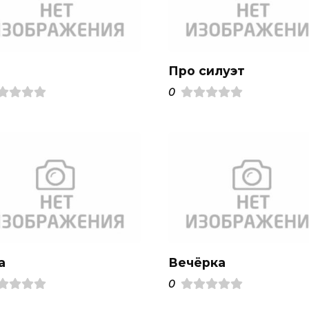
Про силуэт
0
a
Вечёрка
0