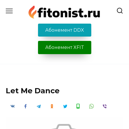
Перейти
к
содержанию
Абонемент DDX
Абонемент XFIT
Let Me Dance