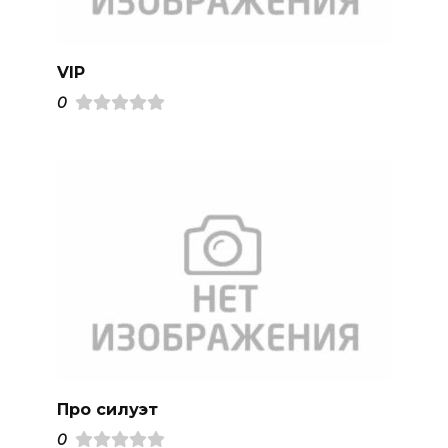
VIP
0
Про силуэт
0