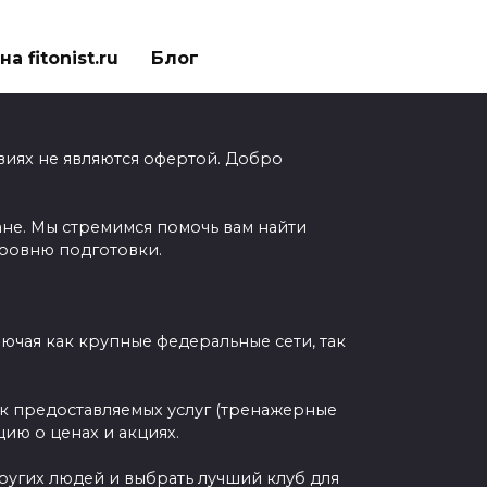
а fitonist.ru
Блог
виях не являются офертой. Добро
ане. Мы стремимся помочь вам найти
уровню подготовки.
чая как крупные федеральные сети, так
ок предоставляемых услуг (тренажерные
ию о ценах и акциях.
других людей и выбрать лучший клуб для