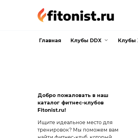
Перейти
к
содержанию
Главная
Клубы DDX
Клубы 
Добро пожаловать в наш
каталог фитнес-клубов
Fitonist.ru!
Ищите идеальное место для
тренировок? Мы поможем вам
найти фитнес-клуб, который