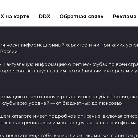
X на карте
DDX
Обратная связь
Реклама н
ия носят информационный характер и ни при каких усло
 России!
 и актуальную информацию о фитнес-клубах по всей стр
оторое соответствует вашим потребностям, интересам и 
ормацию о самых популярных фитнес-клубах России, вклю
ы клубы всех уровней — от бюджетных до люксовых.
ашем каталоге имеет подробное описание, включая спис
ональные тренировки и многое другое), а также информац
вы посетителей, чтобы вы могли ознакомиться с опытом 