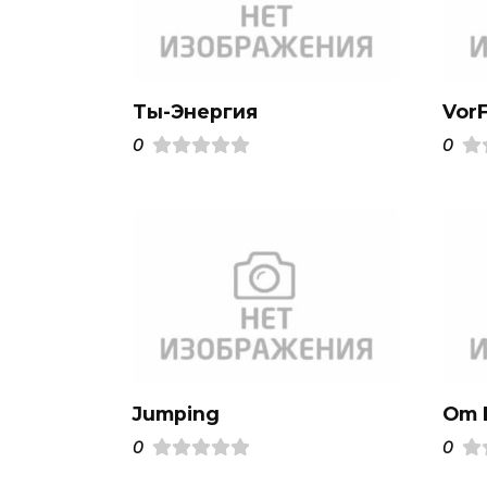
Ты-Энергия
VorF
0
0
Jumping
Om F
0
0