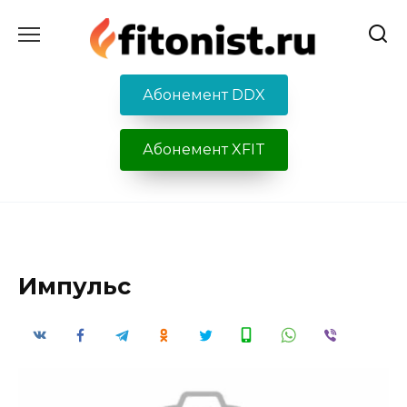
Перейти
к
содержанию
Абонемент DDX
Абонемент XFIT
Импульс