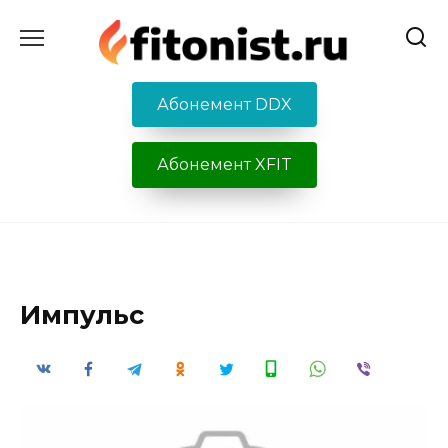
Перейти
к
содержанию
Абонемент DDX
Абонемент XFIT
Импульс