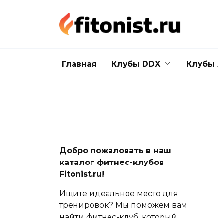
Перейти
к
содержанию
Главная
Клубы DDX
Клубы 
Добро пожаловать в наш
каталог фитнес-клубов
Fitonist.ru!
Ищите идеальное место для
тренировок? Мы поможем вам
найти фитнес-клуб, который