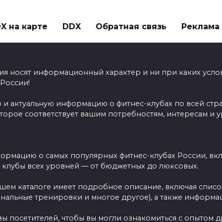
X на карте
DDX
Обратная связь
Реклама н
ия носят информационный характер и ни при каких усло
 России!
 и актуальную информацию о фитнес-клубах по всей стр
оторое соответствует вашим потребностям, интересам и 
ормацию о самых популярных фитнес-клубах России, вклю
ы клубы всех уровней — от бюджетных до люксовых.
ашем каталоге имеет подробное описание, включая спис
ональные тренировки и многое другое), а также информац
вы посетителей, чтобы вы могли ознакомиться с опытом 