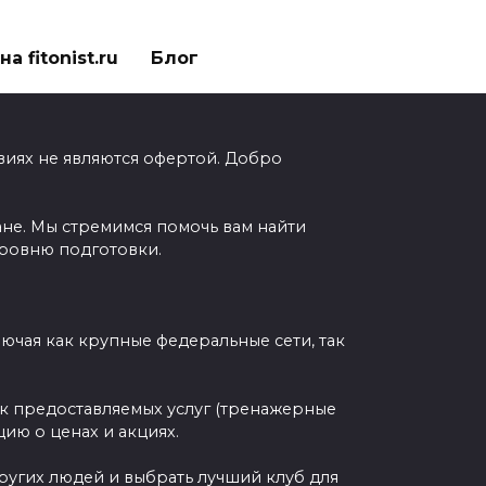
а fitonist.ru
Блог
виях не являются офертой. Добро
ане. Мы стремимся помочь вам найти
уровню подготовки.
чая как крупные федеральные сети, так
ок предоставляемых услуг (тренажерные
ию о ценах и акциях.
других людей и выбрать лучший клуб для