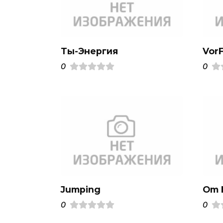
Ты-Энергия
VorF
0
0
Jumping
Om F
0
0