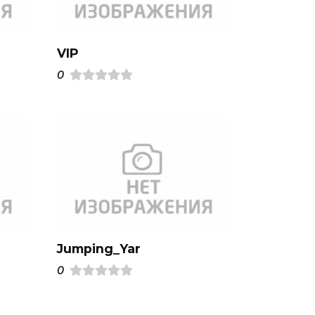
VIP
0
Jumping_Yar
0