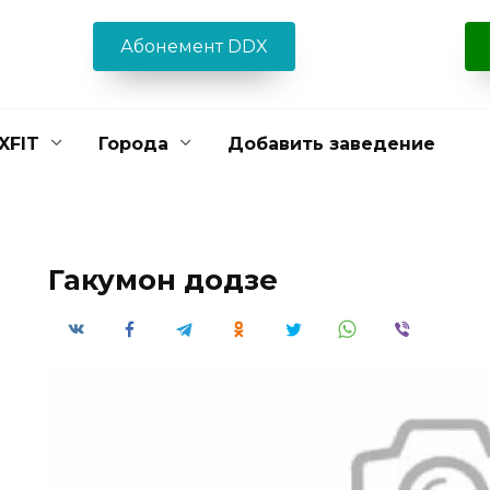
Абонемент DDX
XFIT
Города
Добавить заведение
Гакумон додзе