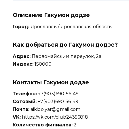
Описание Гакумон додзе
Город:
Ярославль / Ярославская область
Как добраться до Гакумон додзе?
Адрес:
Первомайский переулок, 2а
Индекс:
150000
Контакты Гакумон додзе
Телефон:
+7(903)690-56-49
Сотовый:
+7(903)690-56-49
Почта:
aikido.yar@gmail.com
VK:
https://vk.com/club24356818
Количество филиалов:
2