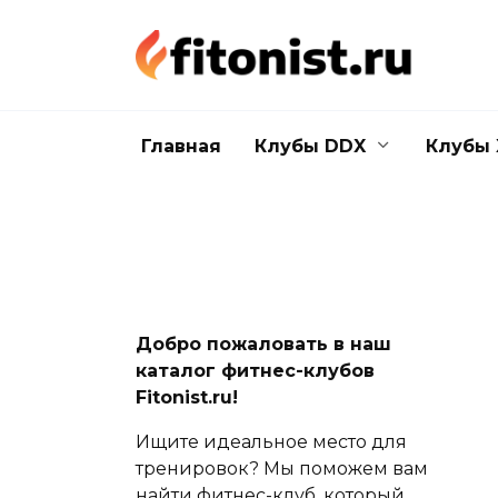
Перейти
к
содержанию
Главная
Клубы DDX
Клубы 
Добро пожаловать в наш
каталог фитнес-клубов
Fitonist.ru!
Ищите идеальное место для
тренировок? Мы поможем вам
найти фитнес-клуб, который