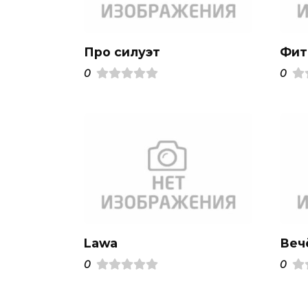
Про силуэт
Фит
0
0
Lawa
Веч
0
0