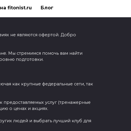
а fitonist.ru
Блог
виях не являются офертой. Добро
ане. Мы стремимся помочь вам найти
уровню подготовки.
чая как крупные федеральные сети, так
ок предоставляемых услуг (тренажерные
ию о ценах и акциях.
других людей и выбрать лучший клуб для