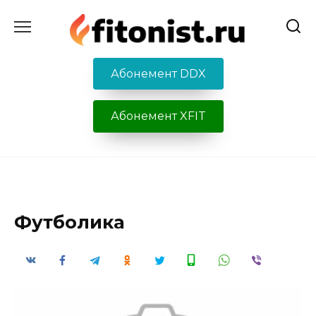
Перейти
к
содержанию
Абонемент DDX
Абонемент XFIT
Футболика