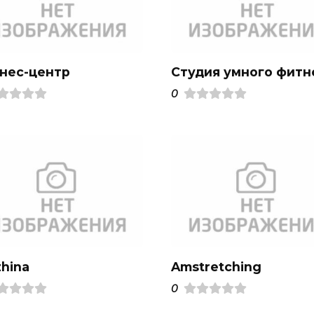
нес-центр
Студия умного фитн
0
zhina
Amstretching
0