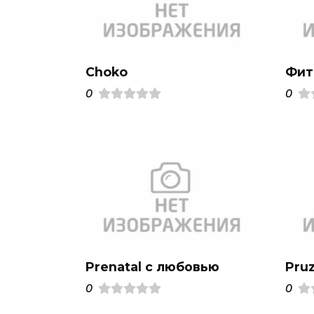
Choko
Фит
0
0
Prenatal с любовью
Pru
0
0