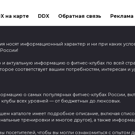
X на карте
DDX
Обратная связь
Реклама н
ия носят информационный характер и ни при каких усло
 России!
 и актуальную информацию о фитнес-клубах по всей стр
оторое соответствует вашим потребностям, интересам и 
ормацию о самых популярных фитнес-клубах России, вклю
ы клубы всех уровней — от бюджетных до люксовых.
ашем каталоге имеет подробное описание, включая спис
ональные тренировки и многое другое), а также информац
вы посетителей, чтобы вы могли ознакомиться с опытом 