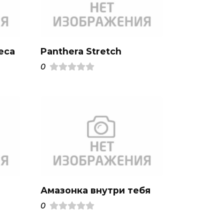
еса
Panthera Stretch
0
Амазонка внутри тебя
0