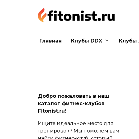
Перейти
к
содержанию
Главная
Клубы DDX
Клубы 
Добро пожаловать в наш
каталог фитнес-клубов
Fitonist.ru!
Ищите идеальное место для
тренировок? Мы поможем вам
найти фитнес-клуб, который