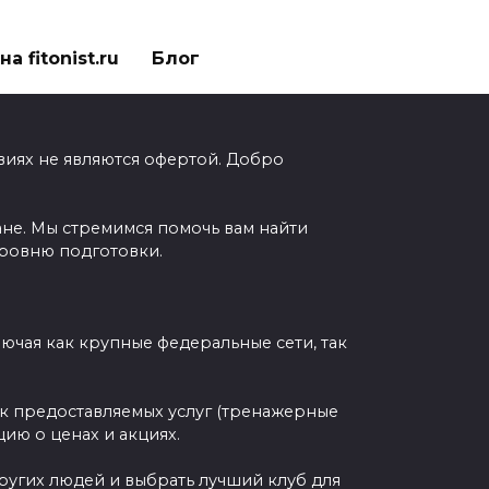
а fitonist.ru
Блог
виях не являются офертой. Добро
ане. Мы стремимся помочь вам найти
уровню подготовки.
чая как крупные федеральные сети, так
ок предоставляемых услуг (тренажерные
ию о ценах и акциях.
других людей и выбрать лучший клуб для