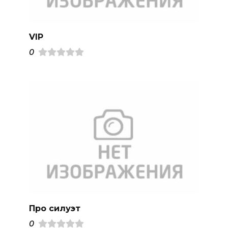
VIP
0
Про силуэт
0