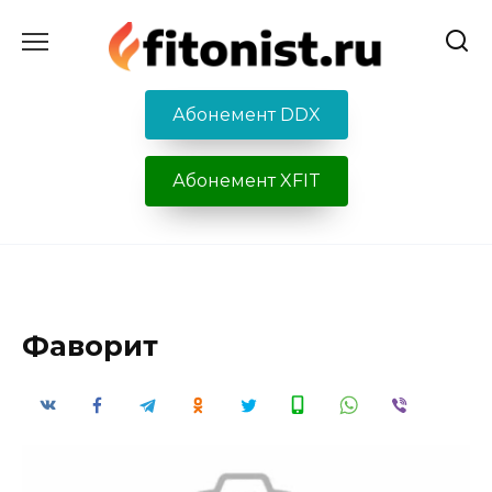
Перейти
к
содержанию
Абонемент DDX
Абонемент XFIT
Фаворит