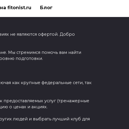
а fitonist.ru
Блог
виях не являются офертой. Добро
ане. Мы стремимся помочь вам найти
уровню подготовки.
чая как крупные федеральные сети, так
ок предоставляемых услуг (тренажерные
ию о ценах и акциях.
других людей и выбрать лучший клуб для