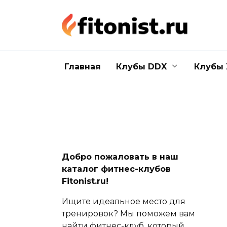
Перейти
к
содержанию
Главная
Клубы DDX
Клубы 
Добро пожаловать в наш
каталог фитнес-клубов
Fitonist.ru!
Ищите идеальное место для
тренировок? Мы поможем вам
найти фитнес-клуб, который