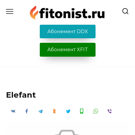
Перейти
к
содержанию
Абонемент DDX
Абонемент XFIT
Elefant