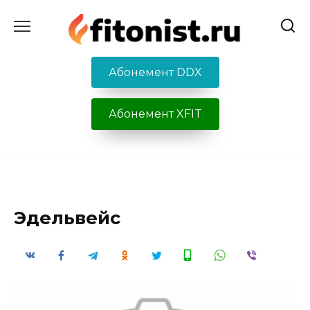
Перейти
к
содержанию
Абонемент DDX
Абонемент XFIT
Эдельвейс