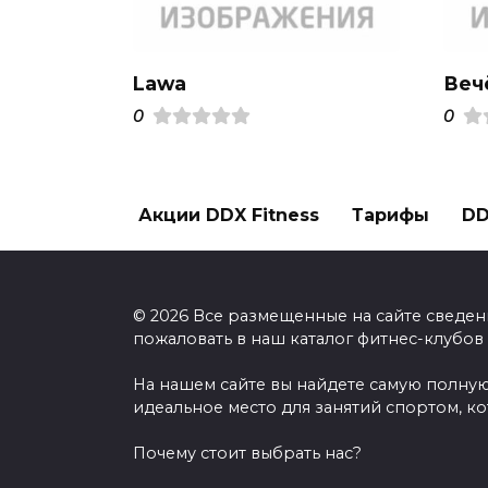
Lawa
Веч
0
0
Акции DDX Fitness
Тарифы
DD
© 2026 Все размещенные на сайте сведен
пожаловать в наш каталог фитнес-клубов
На нашем сайте вы найдете самую полную
идеальное место для занятий спортом, к
Почему стоит выбрать нас?