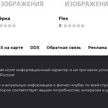
ёрка
Flex
0
X на карте
DDX
Обратная связь
Реклама н
ия носят информационный характер и ни при каких усло
 России!
 и актуальную информацию о фитнес-клубах по всей стр
оторое соответствует вашим потребностям, интересам и 