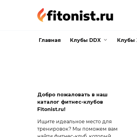
Перейти
к
содержанию
Главная
Клубы DDX
Клубы 
Добро пожаловать в наш
каталог фитнес-клубов
Fitonist.ru!
Ищите идеальное место для
тренировок? Мы поможем вам
найти фитнес-клуб, который