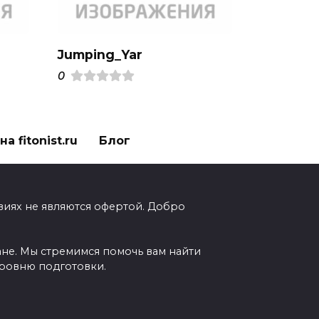
Jumping_Yar
0
а fitonist.ru
Блог
виях не являются офертой. Добро
ане. Мы стремимся помочь вам найти
уровню подготовки.