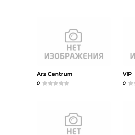
Ars Centrum
VIP
0
0