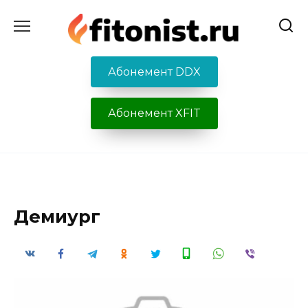
Перейти
к
содержанию
Абонемент DDX
Абонемент XFIT
Демиург