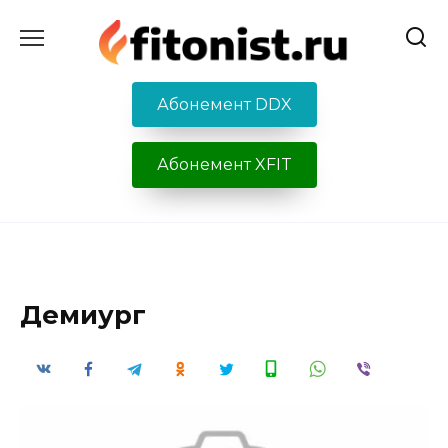
Перейти
к
содержанию
Абонемент DDX
Абонемент XFIT
Демиург