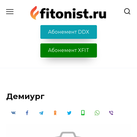
Перейти
к
содержанию
Абонемент DDX
Абонемент XFIT
Демиург