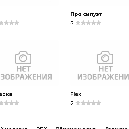
Про силуэт
0
ёрка
Flex
0
X на карте
DDX
Обратная связь
Реклама н