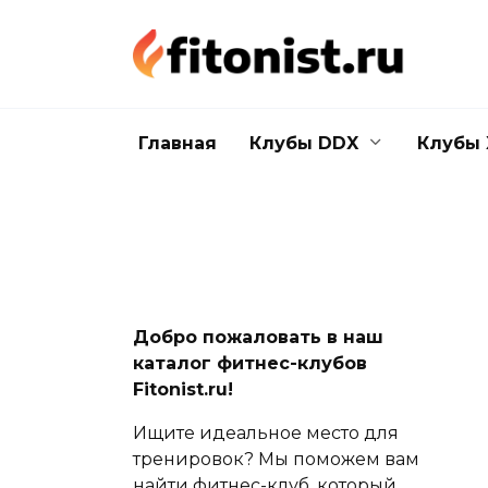
Перейти
к
содержанию
Главная
Клубы DDX
Клубы 
Добро пожаловать в наш
каталог фитнес-клубов
Fitonist.ru!
Ищите идеальное место для
тренировок? Мы поможем вам
найти фитнес-клуб, который