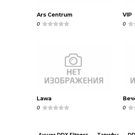
Ars Centrum
VIP
0
0
Lawa
Веч
0
0
Акции DDX Fitness
Тарифы
DD