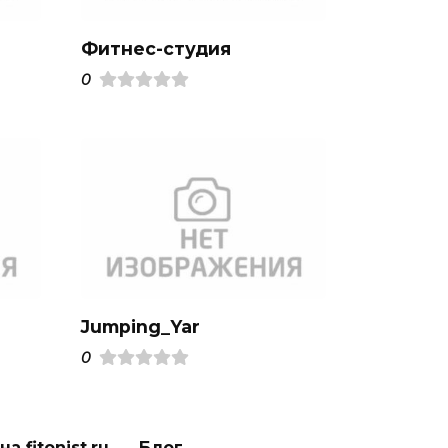
Фитнес-студия
0
Jumping_Yar
0
а fitonist.ru
Блог