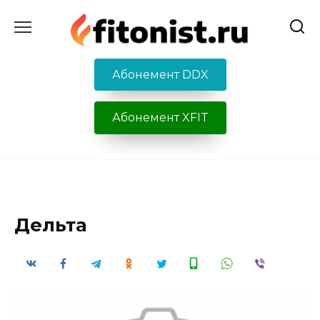
Перейти
к
содержанию
Абонемент DDX
Абонемент XFIT
Дельта