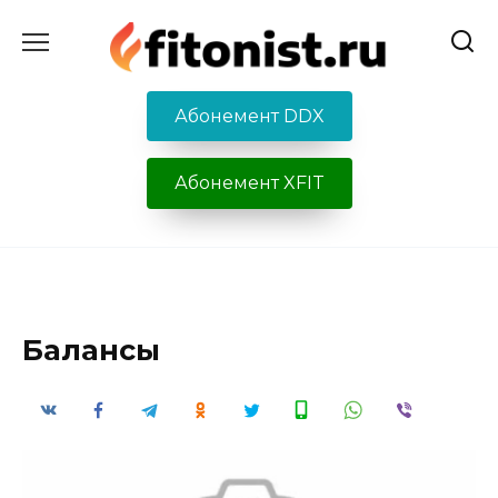
Перейти
к
содержанию
Абонемент DDX
Абонемент XFIT
Балансы