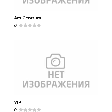
Ars Centrum
0
VIP
0