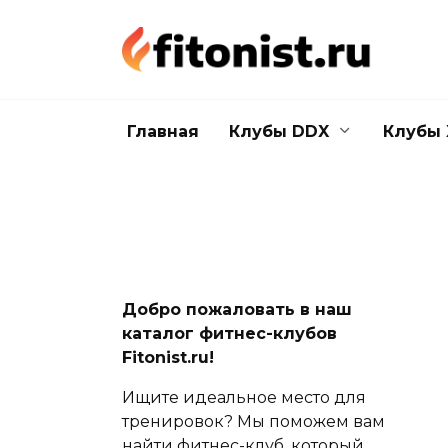
Перейти
к
содержанию
Главная
Клубы DDX
Клубы 
Добро пожаловать в наш
каталог фитнес-клубов
Fitonist.ru!
Ищите идеальное место для
тренировок? Мы поможем вам
найти фитнес-клуб, который