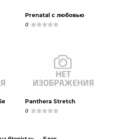
Prenatal с любовью
0
бя
Panthera Stretch
0
а fitonist.ru
Блог