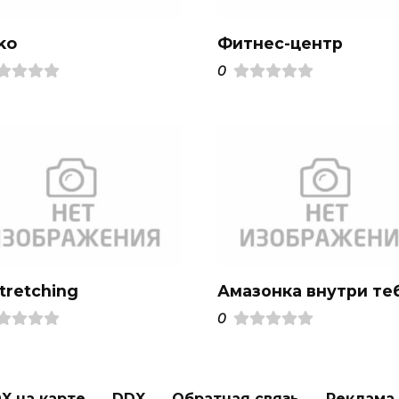
ko
Фитнес-центр
0
tretching
Амазонка внутри те
0
X на карте
DDX
Обратная связь
Реклама н