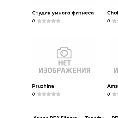
Студия умного фитнеса
Cho
0
0
Pruzhina
Ams
0
0
Акции DDX Fitness
Тарифы
DD