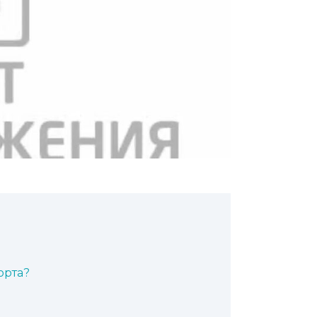
орта?