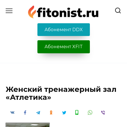
Перейти
к
содержанию
Абонемент DDX
Абонемент XFIT
Женский тренажерный зал
«Атлетика»