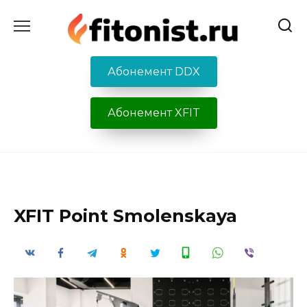
Перейти
к
содержанию
Абонемент DDX
Абонемент XFIT
XFIT Point Smolenskaya