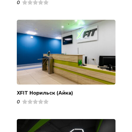
0
XFIT Норильск (Айка)
0