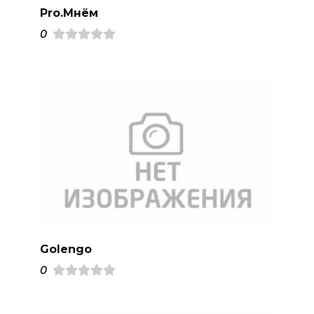
Pro.Mнём
0
Golengo
0