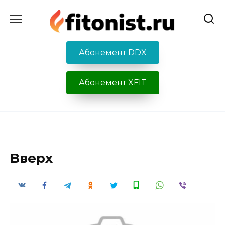
Перейти
к
содержанию
Абонемент DDX
Абонемент XFIT
Вверх