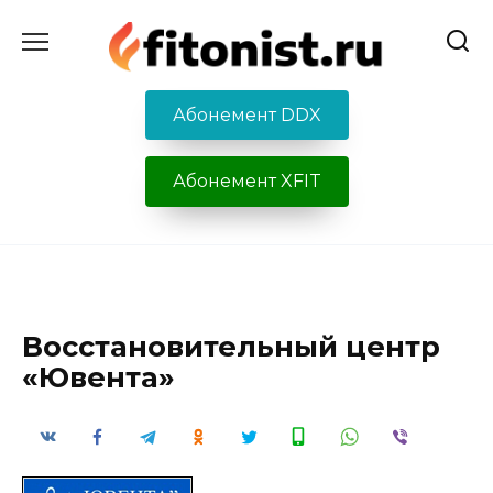
Перейти
к
содержанию
Абонемент DDX
Абонемент XFIT
Восстановительный центр
«Ювента»