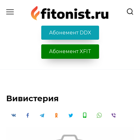
Перейти
к
содержанию
Абонемент DDX
Абонемент XFIT
Вивистерия